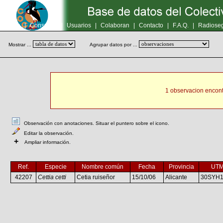
Inicio
|
Consultas
|
Usuarios
|
Colaboran
|
Contacto
|
F.A.Q.
|
Radioseg
Mostrar ...
Agrupar datos por ...
1 observacion encont
Observación con anotaciones. Situar el puntero sobre el icono.
Editar la observación.
+
Ampliar información.
Ref.
Especie
Nombre común
Fecha
Provincia
UT
42207
Cettia cetti
Cetia ruiseñor
15/10/06
Alicante
30SYH