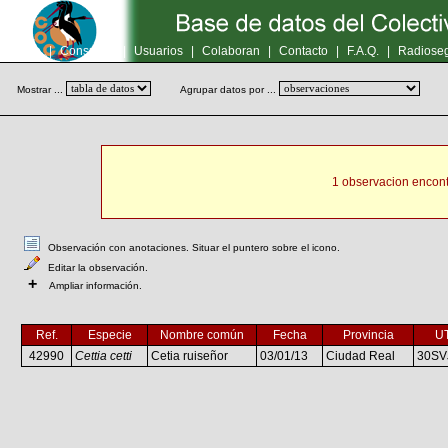
Inicio
|
Consultas
|
Usuarios
|
Colaboran
|
Contacto
|
F.A.Q.
|
Radioseg
Mostrar ...
Agrupar datos por ...
1 observacion encont
Observación con anotaciones. Situar el puntero sobre el icono.
Editar la observación.
+
Ampliar información.
Ref.
Especie
Nombre común
Fecha
Provincia
U
42990
Cettia cetti
Cetia ruiseñor
03/01/13
Ciudad Real
30SV