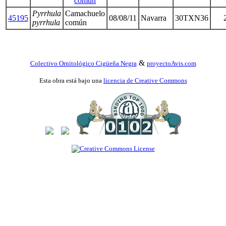
común
Pyrrhula
Camachuelo
45195
08/08/11
Navarra
30TXN36
pyrrhula
común
&
Colectivo Ornitológico Cigüeña Negra
proyectoAvis.com
Esta obra está bajo una
licencia de Creative Commons