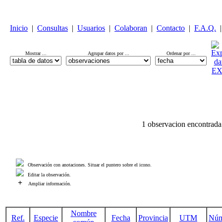
Inicio
|
Consultas
|
Usuarios
|
Colaboran
|
Contacto
|
F.A.Q.
|
Mostrar ...
Agrupar datos por ...
Ordenar por ...
1 observacion encontrada
Observación con anotaciones. Situar el puntero sobre el icono.
Editar la observación.
+
Ampliar información.
Nombre
Ref.
Especie
Fecha
Provincia
UTM
Núm