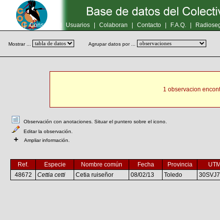
Inicio
|
Consultas
|
Usuarios
|
Colaboran
|
Contacto
|
F.A.Q.
|
Radioseg
Mostrar ...
Agrupar datos por ...
1 observacion encont
Observación con anotaciones. Situar el puntero sobre el icono.
Editar la observación.
+
Ampliar información.
Ref.
Especie
Nombre común
Fecha
Provincia
UT
48672
Cettia cetti
Cetia ruiseñor
08/02/13
Toledo
30SVJ7