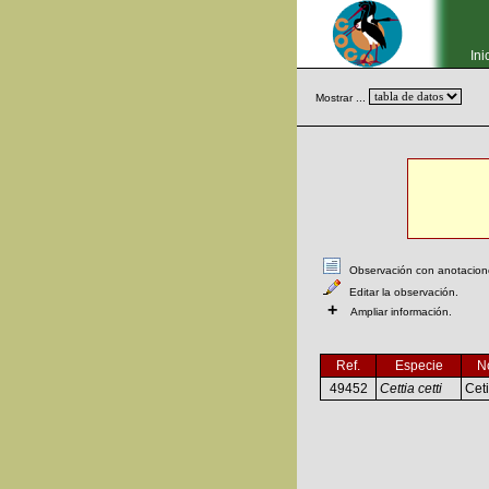
Ini
Mostrar ...
Observación con anotaciones
Editar la observación.
+
Ampliar información.
Ref.
Especie
N
49452
Cettia cetti
Ceti