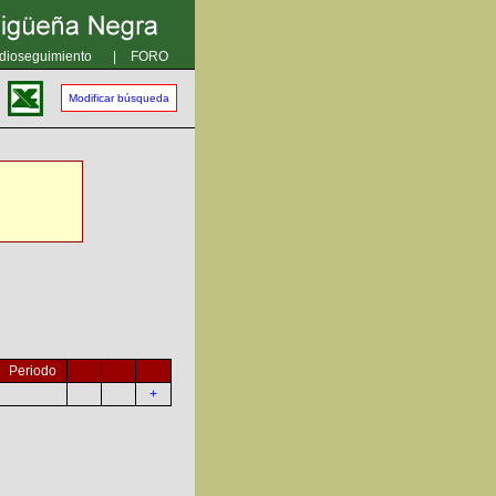
dioseguimiento
|
FORO
Modificar búsqueda
Periodo
+