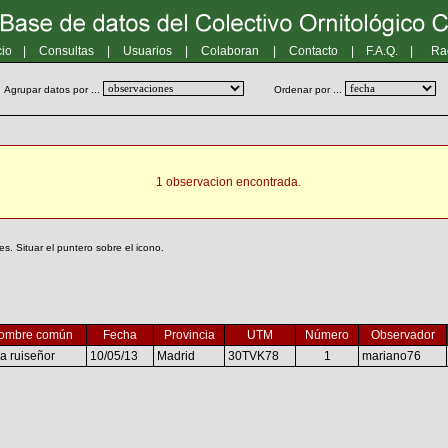
cio
|
Consultas
|
Usuarios
|
Colaboran
|
Contacto
|
F.A.Q.
|
Ra
Agrupar datos por ...
Ordenar por ...
1 observacion encontrada.
. Situar el puntero sobre el icono.
ombre común
Fecha
Provincia
UTM
Número
Observador
a ruiseñor
10/05/13
Madrid
30TVK78
1
mariano76