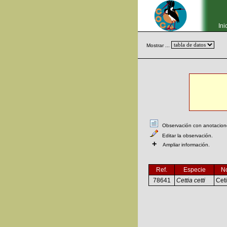
Ini
Mostrar ...
Observación con anotaciones
Editar la observación.
+
Ampliar información.
Ref.
Especie
N
78641
Cettia cetti
Ceti