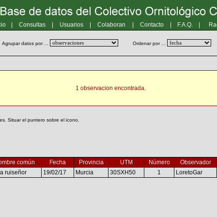
cio
|
Consultas
|
Usuarios
|
Colaboran
|
Contacto
|
F.A.Q.
|
Ra
Agrupar datos por ...
Ordenar por ...
1 observacion encontrada.
. Situar el puntero sobre el icono.
ombre común
Fecha
Provincia
UTM
Número
Observador
a ruiseñor
19/02/17
Murcia
30SXH50
1
LoretoGar