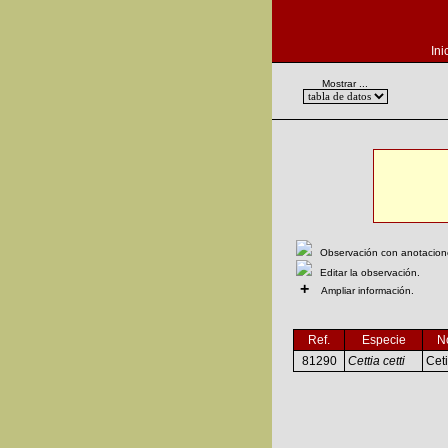
Ini
Mostrar ...
Observación con anotaciones
Editar la observación.
+
Ampliar información.
Ref.
Especie
N
81290
Cettia cetti
Ceti