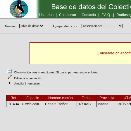
Inicio
|
Consultas
|
Usuarios
|
Colaboran
|
Contacto
|
F.A.Q.
|
Radioseg
Mostrar ...
Agrupar datos por ...
1 observacion encont
Observación con anotaciones. Situar el puntero sobre el icono.
Editar la observación.
+
Ampliar información.
Ref.
Especie
Nombre común
Fecha
Provincia
UT
81434
Cettia cetti
Cetia ruiseñor
07/04/17
Madrid
30TVK9