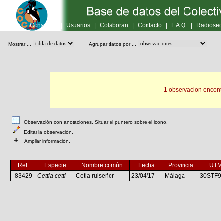
Inicio
|
Consultas
|
Usuarios
|
Colaboran
|
Contacto
|
F.A.Q.
|
Radioseg
Mostrar ...
Agrupar datos por ...
1 observacion encont
Observación con anotaciones. Situar el puntero sobre el icono.
Editar la observación.
+
Ampliar información.
Ref.
Especie
Nombre común
Fecha
Provincia
UT
83429
Cettia cetti
Cetia ruiseñor
23/04/17
Málaga
30STF9