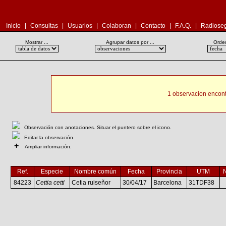
Inicio
|
Consultas
|
Usuarios
|
Colaboran
|
Contacto
|
F.A.Q.
|
Radioseg
Mostrar ...
Agrupar datos por ...
Orden
1 observacion encont
Observación con anotaciones. Situar el puntero sobre el icono.
Editar la observación.
+
Ampliar información.
Ref.
Especie
Nombre común
Fecha
Provincia
UTM
84223
Cettia cetti
Cetia ruiseñor
30/04/17
Barcelona
31TDF38