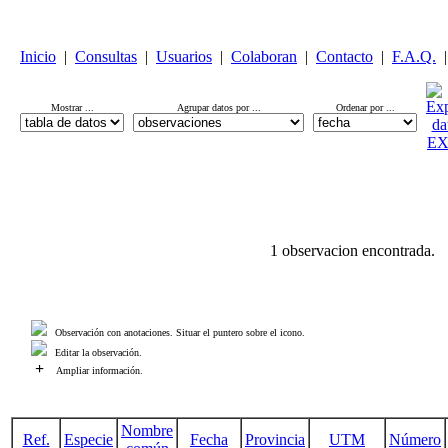
Inicio
|
Consultas
|
Usuarios
|
Colaboran
|
Contacto
|
F.A.Q.
|
Mostrar ...
Agrupar datos por ...
Ordenar por ...
1 observacion encontrada.
Observación con anotaciones. Situar el puntero sobre el icono.
Editar la observación.
+
Ampliar información.
Nombre
Ref.
Especie
Fecha
Provincia
UTM
Número