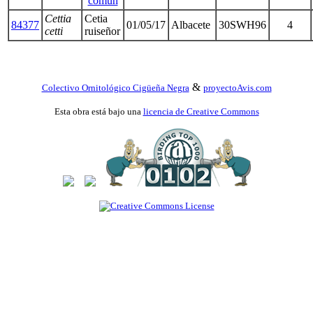
común
Cettia
Cetia
84377
01/05/17
Albacete
30SWH96
4
cetti
ruiseñor
&
Colectivo Ornitológico Cigüeña Negra
proyectoAvis.com
Esta obra está bajo una
licencia de Creative Commons