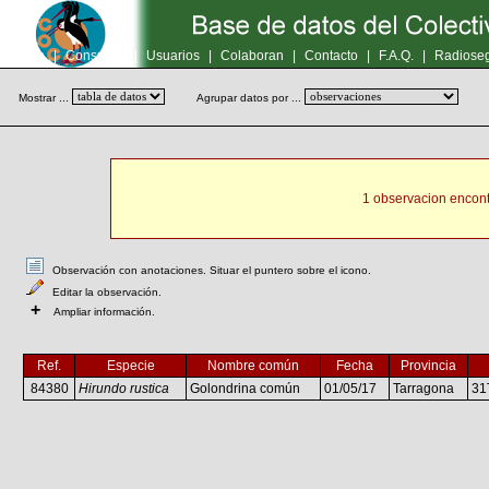
Inicio
|
Consultas
|
Usuarios
|
Colaboran
|
Contacto
|
F.A.Q.
|
Radioseg
Mostrar ...
Agrupar datos por ...
1 observacion encont
Observación con anotaciones. Situar el puntero sobre el icono.
Editar la observación.
+
Ampliar información.
Ref.
Especie
Nombre común
Fecha
Provincia
84380
Hirundo rustica
Golondrina común
01/05/17
Tarragona
31