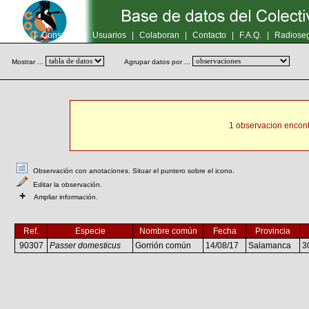
Inicio
|
Consultas
|
Usuarios
|
Colaboran
|
Contacto
|
F.A.Q.
|
Radioseg
Mostrar ...
Agrupar datos por ...
1 observacion encont
Observación con anotaciones. Situar el puntero sobre el icono.
Editar la observación.
+
Ampliar información.
Ref.
Especie
Nombre común
Fecha
Provincia
90307
Passer domesticus
Gorrión común
14/08/17
Salamanca
3