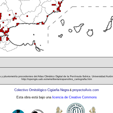
 y pluviometría procedentes del Atlas Climático Digital de la Península Ibérica. Universidad Autó
http://opengis.uab.es/wms/iberia/espanol/es_cartografia.htm
Colectivo Ornitológico Cigüeña Negra
proyectoAvis.com
&
Esta obra está bajo una
licencia de Creative Commons