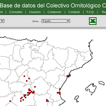
cio
|
Consultas
|
Usuarios
|
Colaboran
|
Contacto
|
F.A.Q.
|
Ra
Zona ...