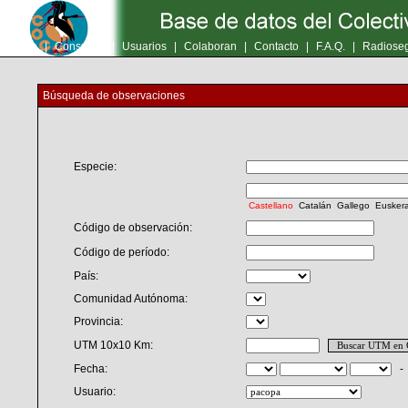
Inicio
|
Consultas
|
Usuarios
|
Colaboran
|
Contacto
|
F.A.Q.
|
Radioseg
Búsqueda de observaciones
Especie:
Castellano
Catalán
Gallego
Eusker
Código de observación:
Código de período:
País:
Comunidad Autónoma:
Provincia:
UTM 10x10 Km:
Fecha:
Usuario: