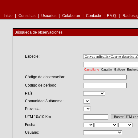
Inicio
|
Consultas
|
Usuarios
|
Colaboran
|
Contacto
|
F.A.Q.
|
Radioseg
Búsqueda de observaciones
Especie:
Castellano
Catalán
Gallego
Eusker
Código de observación:
Código de período:
País:
Comunidad Autónoma:
Provincia:
UTM 10x10 Km:
Fecha:
Usuario: