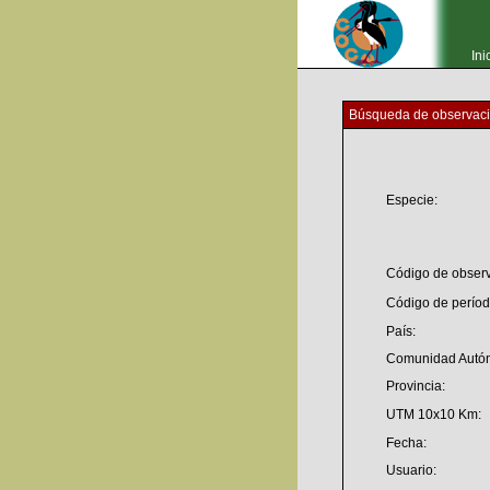
Ini
Búsqueda de observac
Especie:
Código de observ
Código de períod
País:
Comunidad Autó
Provincia:
UTM 10x10 Km:
Fecha:
Usuario: