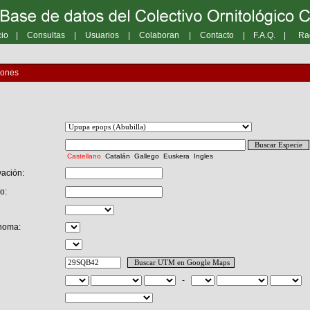
cio
|
Consultas
|
Usuarios
|
Colaboran
|
Contacto
|
F.A.Q.
|
Ra
iones
Castellano
Catalán
Gallego
Euskera
Ingles
ación:
o:
noma:
-