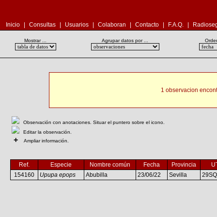
Inicio
|
Consultas
|
Usuarios
|
Colaboran
|
Contacto
|
F.A.Q.
|
Radioseg
Mostrar ...
Agrupar datos por ...
Orden
1 observacion encont
Observación con anotaciones. Situar el puntero sobre el icono.
Editar la observación.
+
Ampliar información.
Ref.
Especie
Nombre común
Fecha
Provincia
U
154160
Upupa epops
Abubilla
23/06/22
Sevilla
29SQ