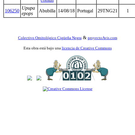
común
Upupa
106250
Abubilla
14/08/18
Portugal
29TNG21
1
epops
&
Colectivo Ornitológico Cigüeña Negra
proyectoAvis.com
Esta obra está bajo una
licencia de Creative Commons