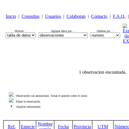
Inicio
|
Consultas
|
Usuarios
|
Colaboran
|
Contacto
|
F.A.Q.
|
Mostrar ...
Agrupar datos por ...
Ordenar por ...
1 observacion encontrada.
Observación con anotaciones. Situar el puntero sobre el icono.
Editar la observación.
+
Ampliar información.
Nombre
Ref.
Especie
Fecha
Provincia
UTM
Númer