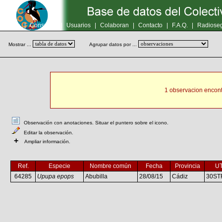
Inicio
|
Consultas
|
Usuarios
|
Colaboran
|
Contacto
|
F.A.Q.
|
Radioseg
Mostrar ...
Agrupar datos por ...
1 observacion encont
Observación con anotaciones. Situar el puntero sobre el icono.
Editar la observación.
+
Ampliar información.
Ref.
Especie
Nombre común
Fecha
Provincia
U
64285
Upupa epops
Abubilla
28/08/15
Cádiz
30ST