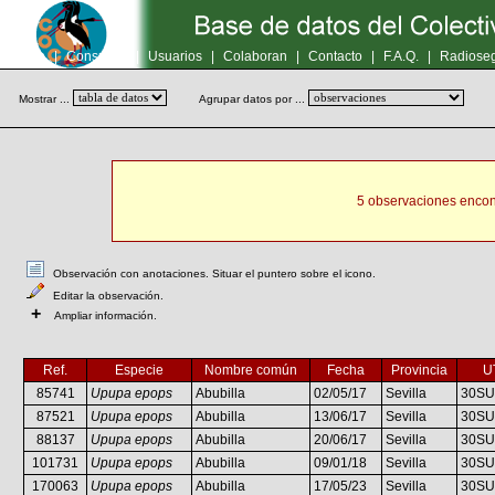
Inicio
|
Consultas
|
Usuarios
|
Colaboran
|
Contacto
|
F.A.Q.
|
Radioseg
Mostrar ...
Agrupar datos por ...
5 observaciones encon
Observación con anotaciones. Situar el puntero sobre el icono.
Editar la observación.
+
Ampliar información.
Ref.
Especie
Nombre común
Fecha
Provincia
U
85741
Upupa epops
Abubilla
02/05/17
Sevilla
30SU
87521
Upupa epops
Abubilla
13/06/17
Sevilla
30SU
88137
Upupa epops
Abubilla
20/06/17
Sevilla
30SU
101731
Upupa epops
Abubilla
09/01/18
Sevilla
30SU
170063
Upupa epops
Abubilla
17/05/23
Sevilla
30SU