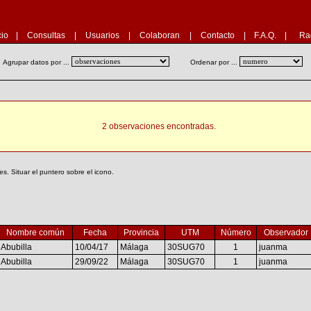
cio
|
Consultas
|
Usuarios
|
Colaboran
|
Contacto
|
F.A.Q.
|
Ra
Agrupar datos por ...
Ordenar por ...
2 observaciones encontradas.
. Situar el puntero sobre el icono.
Nombre común
Fecha
Provincia
UTM
Número
Observador
Abubilla
10/04/17
Málaga
30SUG70
1
juanma
Abubilla
29/09/22
Málaga
30SUG70
1
juanma