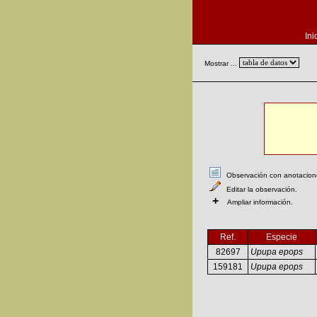
Ini
Mostrar ...
Observación con anotaciones
Editar la observación.
+
Ampliar información.
Ref.
Especie
82697
Upupa epops
159181
Upupa epops