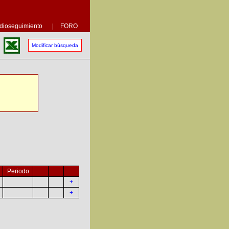
dioseguimiento
|
FORO
Modificar búsqueda
Periodo
+
+