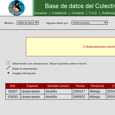
Inicio
|
Consultas
|
Usuarios
|
Colaboran
|
Contacto
|
F.A.Q.
|
Radioseg
Mostrar ...
Agrupar datos por ...
2 observaciones encon
Observación con anotaciones. Situar el puntero sobre el icono.
Editar la observación.
+
Ampliar información.
Ref.
Especie
Nombre común
Fecha
Provincia
U
82697
Upupa epops
Abubilla
10/04/17
Málaga
30SU
159181
Upupa epops
Abubilla
29/09/22
Málaga
30SU