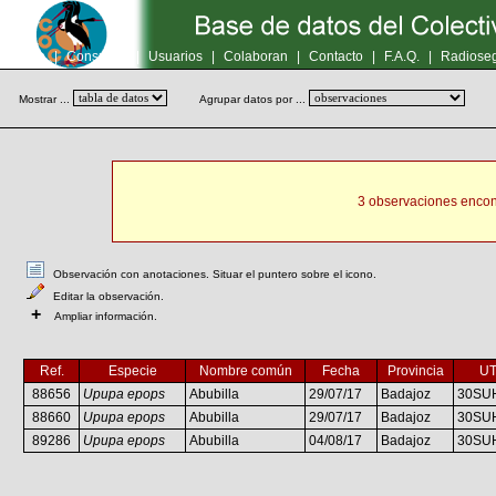
Inicio
|
Consultas
|
Usuarios
|
Colaboran
|
Contacto
|
F.A.Q.
|
Radioseg
Mostrar ...
Agrupar datos por ...
3 observaciones encon
Observación con anotaciones. Situar el puntero sobre el icono.
Editar la observación.
+
Ampliar información.
Ref.
Especie
Nombre común
Fecha
Provincia
U
88656
Upupa epops
Abubilla
29/07/17
Badajoz
30SU
88660
Upupa epops
Abubilla
29/07/17
Badajoz
30SU
89286
Upupa epops
Abubilla
04/08/17
Badajoz
30SU