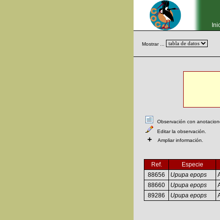
Ini
Mostrar ...
Observación con anotaciones
Editar la observación.
+
Ampliar información.
Ref.
Especie
88656
Upupa epops
88660
Upupa epops
89286
Upupa epops