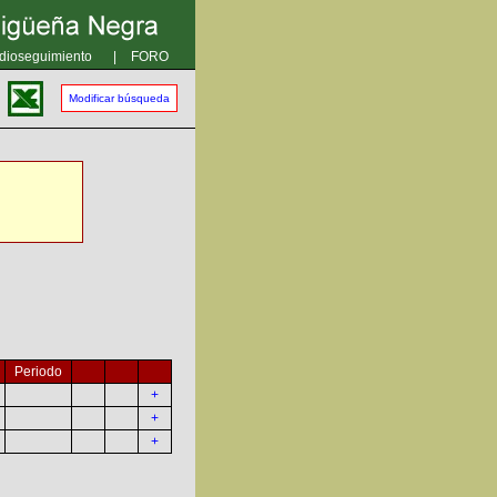
dioseguimiento
|
FORO
Modificar búsqueda
Periodo
+
+
+