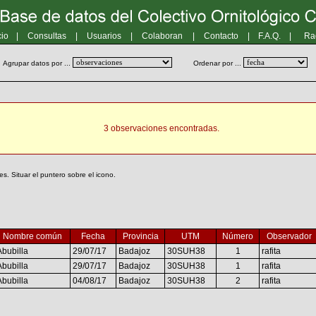
cio
|
Consultas
|
Usuarios
|
Colaboran
|
Contacto
|
F.A.Q.
|
Ra
Agrupar datos por ...
Ordenar por ...
3 observaciones encontradas.
. Situar el puntero sobre el icono.
Nombre común
Fecha
Provincia
UTM
Número
Observador
Abubilla
29/07/17
Badajoz
30SUH38
1
rafita
Abubilla
29/07/17
Badajoz
30SUH38
1
rafita
Abubilla
04/08/17
Badajoz
30SUH38
2
rafita