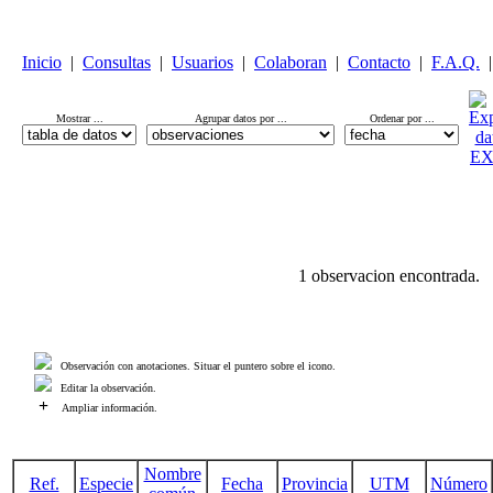
Inicio
|
Consultas
|
Usuarios
|
Colaboran
|
Contacto
|
F.A.Q.
|
Mostrar ...
Agrupar datos por ...
Ordenar por ...
1 observacion encontrada.
Observación con anotaciones. Situar el puntero sobre el icono.
Editar la observación.
+
Ampliar información.
Nombre
Ref.
Especie
Fecha
Provincia
UTM
Número