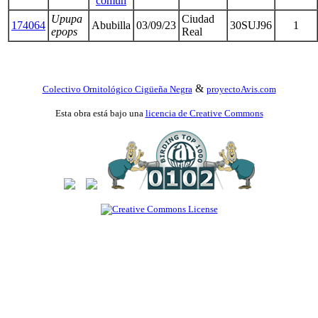
común
Upupa
Ciudad
174064
Abubilla
03/09/23
30SUJ96
1
epops
Real
&
Colectivo Ornitológico Cigüeña Negra
proyectoAvis.com
Esta obra está bajo una
licencia de Creative Commons