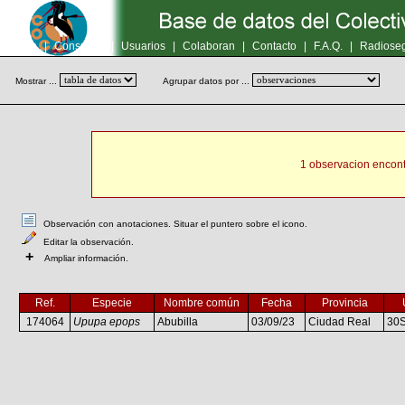
Inicio
|
Consultas
|
Usuarios
|
Colaboran
|
Contacto
|
F.A.Q.
|
Radioseg
Mostrar ...
Agrupar datos por ...
1 observacion encont
Observación con anotaciones. Situar el puntero sobre el icono.
Editar la observación.
+
Ampliar información.
Ref.
Especie
Nombre común
Fecha
Provincia
174064
Upupa epops
Abubilla
03/09/23
Ciudad Real
30