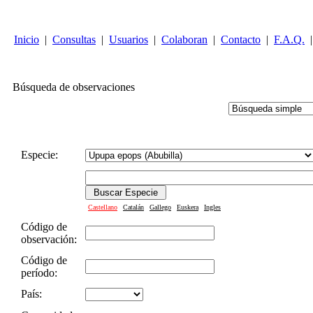
Inicio
|
Consultas
|
Usuarios
|
Colaboran
|
Contacto
|
F.A.Q.
|
Búsqueda de observaciones
Especie:
Castellano
Catalán
Gallego
Euskera
Ingles
Código de
observación:
Código de
período:
País: