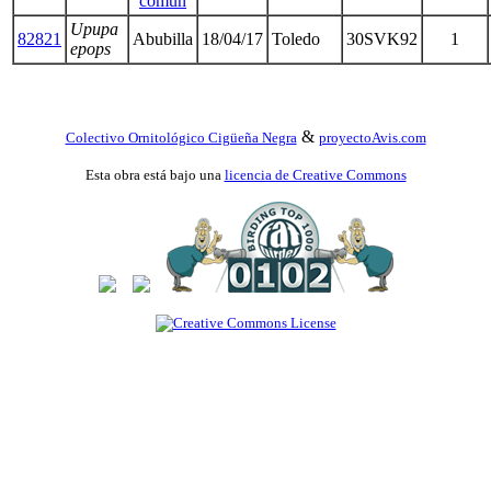
común
Upupa
82821
Abubilla
18/04/17
Toledo
30SVK92
1
epops
&
Colectivo Ornitológico Cigüeña Negra
proyectoAvis.com
Esta obra está bajo una
licencia de Creative Commons