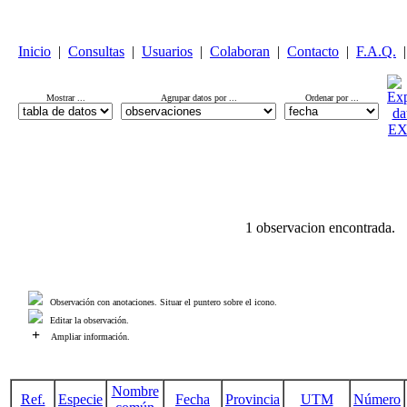
Inicio
|
Consultas
|
Usuarios
|
Colaboran
|
Contacto
|
F.A.Q.
|
Mostrar ...
Agrupar datos por ...
Ordenar por ...
1 observacion encontrada.
Observación con anotaciones. Situar el puntero sobre el icono.
Editar la observación.
+
Ampliar información.
Nombre
Ref.
Especie
Fecha
Provincia
UTM
Número