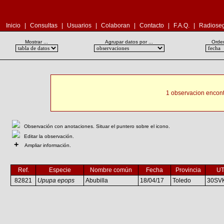
Inicio
|
Consultas
|
Usuarios
|
Colaboran
|
Contacto
|
F.A.Q.
|
Radioseg
Mostrar ...
Agrupar datos por ...
Orden
1 observacion encont
Observación con anotaciones. Situar el puntero sobre el icono.
Editar la observación.
+
Ampliar información.
Ref.
Especie
Nombre común
Fecha
Provincia
U
82821
Upupa epops
Abubilla
18/04/17
Toledo
30SV