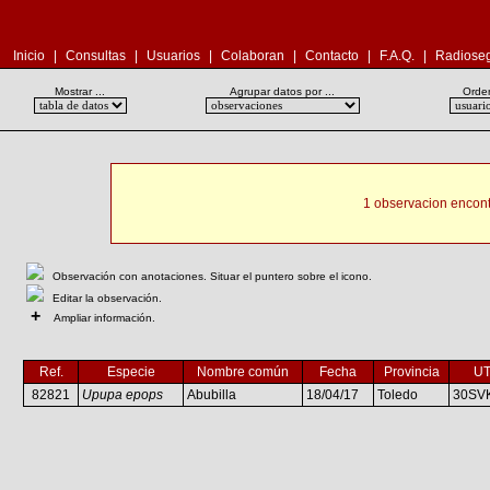
Inicio
|
Consultas
|
Usuarios
|
Colaboran
|
Contacto
|
F.A.Q.
|
Radioseg
Mostrar ...
Agrupar datos por ...
Orden
1 observacion encont
Observación con anotaciones. Situar el puntero sobre el icono.
Editar la observación.
+
Ampliar información.
Ref.
Especie
Nombre común
Fecha
Provincia
U
82821
Upupa epops
Abubilla
18/04/17
Toledo
30SV