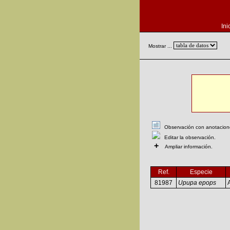
Ini
Mostrar ...
Observación con anotaciones
Editar la observación.
+
Ampliar información.
Ref.
Especie
81987
Upupa epops