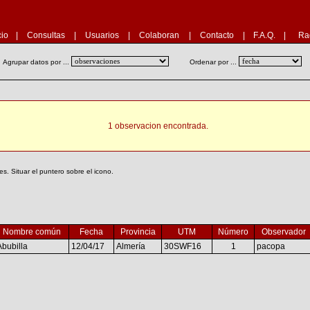
cio
|
Consultas
|
Usuarios
|
Colaboran
|
Contacto
|
F.A.Q.
|
Ra
Agrupar datos por ...
Ordenar por ...
1 observacion encontrada.
. Situar el puntero sobre el icono.
Nombre común
Fecha
Provincia
UTM
Número
Observador
Abubilla
12/04/17
Almería
30SWF16
1
pacopa