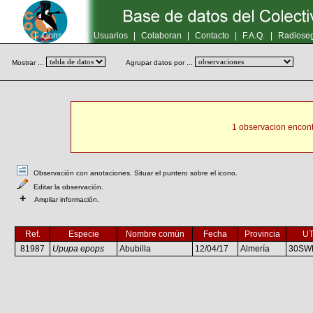
Inicio
|
Consultas
|
Usuarios
|
Colaboran
|
Contacto
|
F.A.Q.
|
Radioseg
Mostrar ...
Agrupar datos por ...
1 observacion encont
Observación con anotaciones. Situar el puntero sobre el icono.
Editar la observación.
+
Ampliar información.
Ref.
Especie
Nombre común
Fecha
Provincia
U
81987
Upupa epops
Abubilla
12/04/17
Almería
30SW