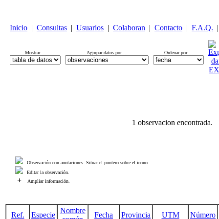
Inicio
|
Consultas
|
Usuarios
|
Colaboran
|
Contacto
|
F.A.Q.
|
Mostrar ...
Agrupar datos por ...
Ordenar por ...
1 observacion encontrada.
Observación con anotaciones. Situar el puntero sobre el icono.
Editar la observación.
+
Ampliar información.
Nombre
Ref.
Especie
Fecha
Provincia
UTM
Número