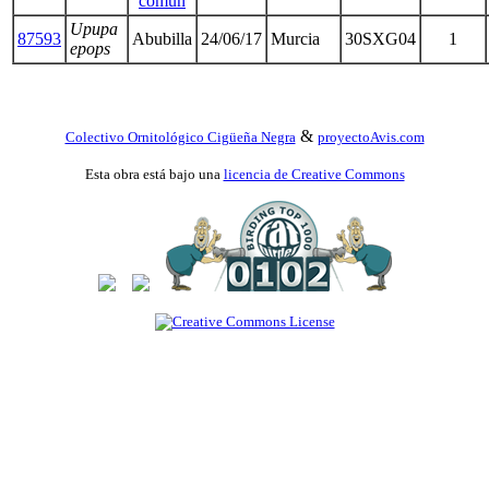
común
Upupa
87593
Abubilla
24/06/17
Murcia
30SXG04
1
epops
&
Colectivo Ornitológico Cigüeña Negra
proyectoAvis.com
Esta obra está bajo una
licencia de Creative Commons