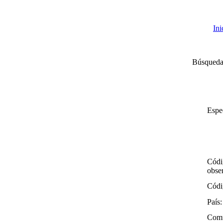
Ini
Búsqueda
Espe
Códi
obse
Códi
País:
Com