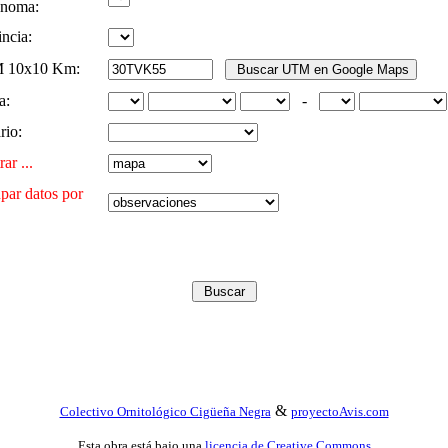
noma:
ncia:
 10x10 Km:
a:
-
rio:
ar ...
par datos por
&
Colectivo Ornitológico Cigüeña Negra
proyectoAvis.com
Esta obra está bajo una
licencia de Creative Commons