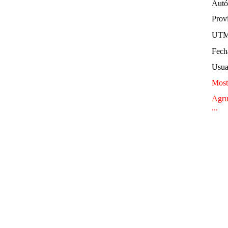
Autó
Provi
UTM
Fech
Usua
Mostr
Agru
...