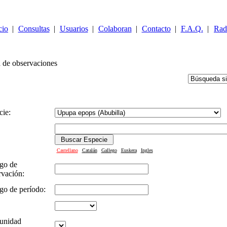
cio
|
Consultas
|
Usuarios
|
Colaboran
|
Contacto
|
F.A.Q.
|
Rad
 de observaciones
cie:
Castellano
Catalán
Gallego
Euskera
Ingles
go de
rvación:
go de período:
unidad