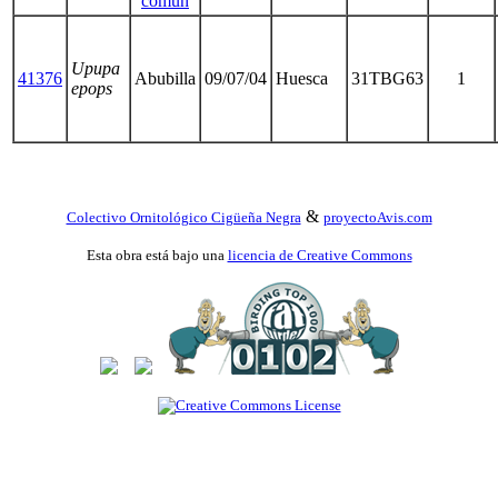
común
Upupa
41376
Abubilla
09/07/04
Huesca
31TBG63
1
epops
&
Colectivo Ornitológico Cigüeña Negra
proyectoAvis.com
Esta obra está bajo una
licencia de Creative Commons