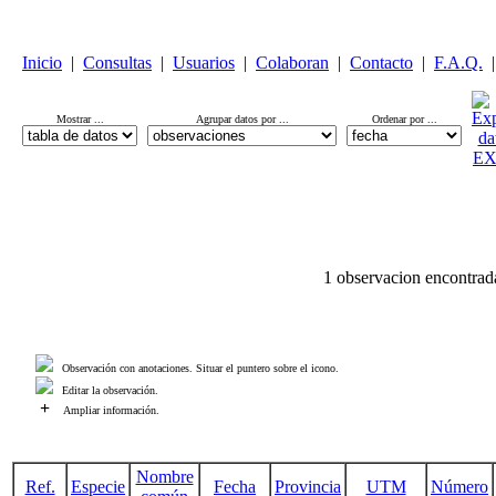
Inicio
|
Consultas
|
Usuarios
|
Colaboran
|
Contacto
|
F.A.Q.
|
Mostrar ...
Agrupar datos por ...
Ordenar por ...
1 observacion encontrad
Observación con anotaciones. Situar el puntero sobre el icono.
Editar la observación.
+
Ampliar información.
Nombre
Ref.
Especie
Fecha
Provincia
UTM
Número