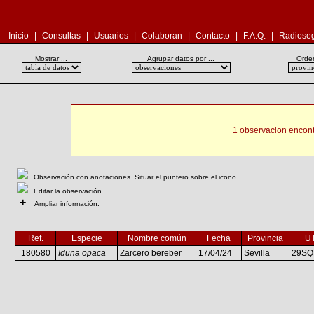
Inicio
|
Consultas
|
Usuarios
|
Colaboran
|
Contacto
|
F.A.Q.
|
Radioseg
Mostrar ...
Agrupar datos por ...
Orden
1 observacion encont
Observación con anotaciones. Situar el puntero sobre el icono.
Editar la observación.
+
Ampliar información.
Ref.
Especie
Nombre común
Fecha
Provincia
U
180580
Iduna opaca
Zarcero bereber
17/04/24
Sevilla
29SQ