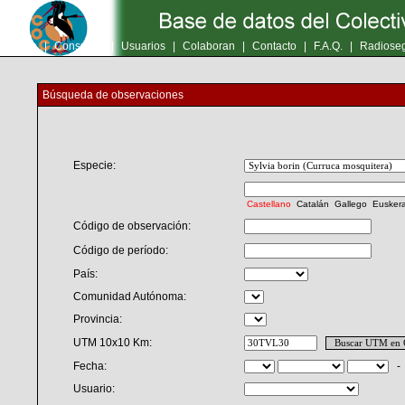
Inicio
|
Consultas
|
Usuarios
|
Colaboran
|
Contacto
|
F.A.Q.
|
Radioseg
Búsqueda de observaciones
Especie:
Castellano
Catalán
Gallego
Eusker
Código de observación:
Código de período:
País:
Comunidad Autónoma:
Provincia:
UTM 10x10 Km:
Fecha:
Usuario: