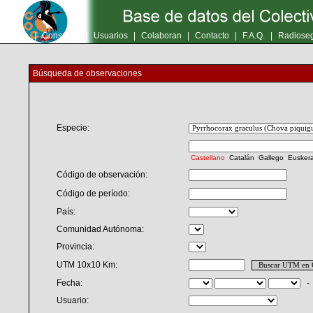
Inicio
|
Consultas
|
Usuarios
|
Colaboran
|
Contacto
|
F.A.Q.
|
Radioseg
Búsqueda de observaciones
Especie:
Castellano
Catalán
Gallego
Eusker
Código de observación:
Código de período:
País:
Comunidad Autónoma:
Provincia:
UTM 10x10 Km:
Fecha:
Usuario: