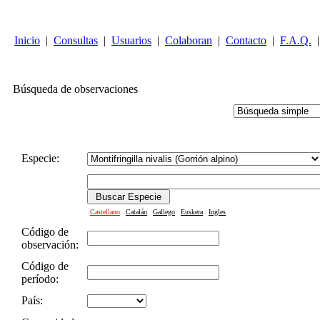
Inicio
|
Consultas
|
Usuarios
|
Colaboran
|
Contacto
|
F.A.Q.
|
Búsqueda de observaciones
Especie:
Castellano
Catalán
Gallego
Euskera
Ingles
Código de
observación:
Código de
período:
País: