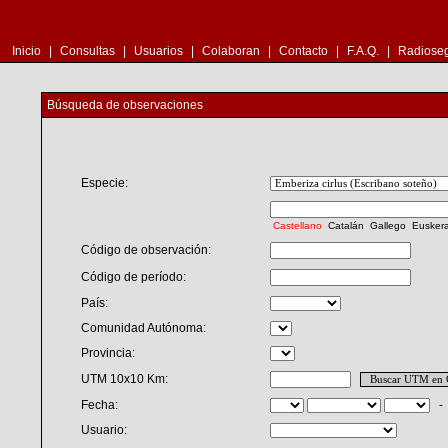
Inicio
|
Consultas
|
Usuarios
|
Colaboran
|
Contacto
|
F.A.Q.
|
Radioseg
Búsqueda de observaciones
Especie:
Castellano
Catalán
Gallego
Eusker
Código de observación:
Código de período:
País:
Comunidad Autónoma:
Provincia:
UTM 10x10 Km:
Fecha:
Usuario: