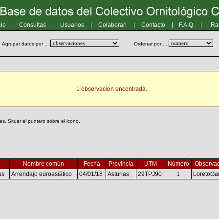
cio
|
Consultas
|
Usuarios
|
Colaboran
|
Contacto
|
F.A.Q.
|
Ra
Agrupar datos por ...
Ordenar por ...
1 observacion encontrada.
. Situar el puntero sobre el icono.
Nombre común
Fecha
Provincia
UTM
Número
Observa
us
Arrendajo euroasiático
04/01/18
Asturias
29TPJ90
1
LoretoGa