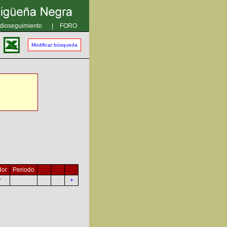
dioseguimiento
|
FORO
Modificar búsqueda
dor
Periodo
r
+