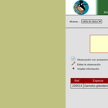
Ini
Mostrar ...
Observación con anotaciones
Editar la observación.
+
Ampliar información.
Ref.
Especie
100514
Garrulus glandari