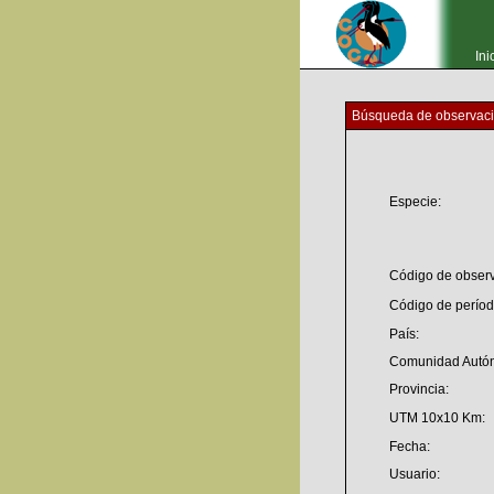
Ini
Búsqueda de observac
Especie:
Código de observ
Código de períod
País:
Comunidad Autó
Provincia:
UTM 10x10 Km:
Fecha:
Usuario: