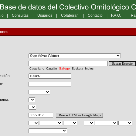
cio
|
Consultas
|
Usuarios
|
Colaboran
|
Contacto
|
F.A.Q.
|
Ra
iones
Castellano
Catalán
Gallego
Euskera
Ingles
ación:
o:
noma:
-