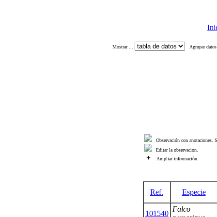
Ini
Mostrar ...
Agrupar datos
Observación con anotaciones. Si
Editar la observación.
+
Ampliar información.
Ref.
Especie
Falco
101540