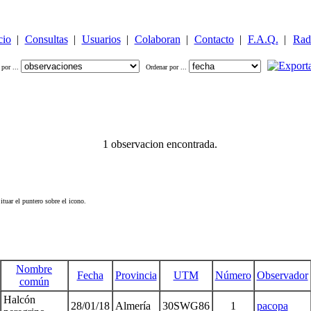
cio
|
Consultas
|
Usuarios
|
Colaboran
|
Contacto
|
F.A.Q.
|
Rad
 por ...
Ordenar por ...
1 observacion encontrada.
tuar el puntero sobre el icono.
Nombre
Fecha
Provincia
UTM
Número
Observador
común
Halcón
28/01/18
Almería
30SWG86
1
pacopa