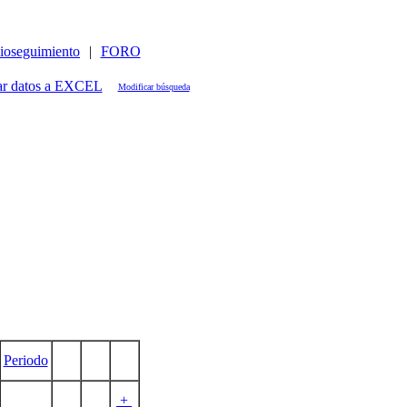
ioseguimiento
|
FORO
Modificar búsqueda
Periodo
+