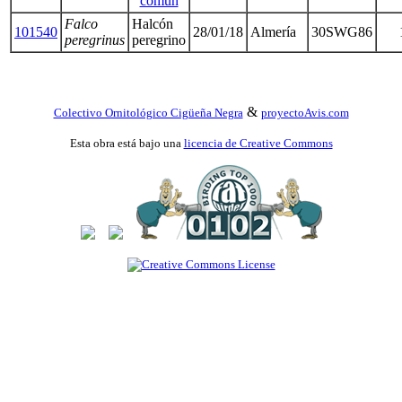
común
Falco
Halcón
101540
28/01/18
Almería
30SWG86
peregrinus
peregrino
&
Colectivo Ornitológico Cigüeña Negra
proyectoAvis.com
Esta obra está bajo una
licencia de Creative Commons