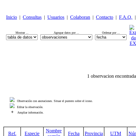
Inicio
|
Consultas
|
Usuarios
|
Colaboran
|
Contacto
|
F.A.Q.
|
Mostrar ...
Agrupar datos por ...
Ordenar por ...
1 observacion encontrada
Observación con anotaciones. Situar el puntero sobre el icono.
Editar la observación.
+
Ampliar información.
Nombre
Ref.
Especie
Fecha
Provincia
UTM
Nú