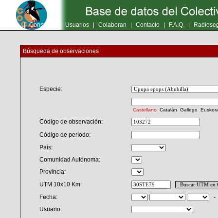
Inicio
|
Consultas
|
Usuarios
|
Colaboran
|
Contacto
|
F.A.Q.
|
Radioseg
Búsqueda de observaciones
Especie:
Castellano
Catalán
Gallego
Eusker
Código de observación:
Código de período:
País:
Comunidad Autónoma:
Provincia:
UTM 10x10 Km:
Fecha:
Usuario: