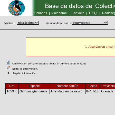
Inicio
|
Consultas
|
Usuarios
|
Colaboran
|
Contacto
|
F.A.Q.
|
Radioseg
Mostrar ...
Agrupar datos por ...
1 observacion encont
Observación con anotaciones. Situar el puntero sobre el icono.
Editar la observación.
+
Ampliar información.
Ref.
Especie
Nombre común
Fecha
Provincia
105340
Garrulus glandarius
Arrendajo euroasiático
04/07/18
Granada