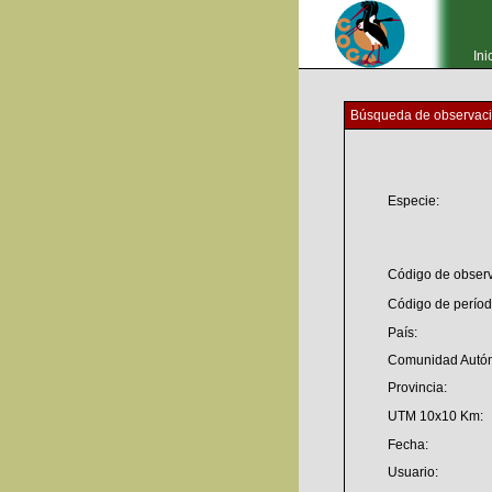
Ini
Búsqueda de observac
Especie:
Código de observ
Código de períod
País:
Comunidad Autó
Provincia:
UTM 10x10 Km:
Fecha:
Usuario: