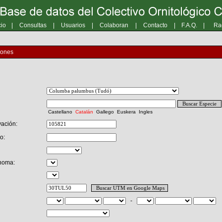
cio
|
Consultas
|
Usuarios
|
Colaboran
|
Contacto
|
F.A.Q.
|
Ra
iones
Castellano
Catalán
Gallego
Euskera
Ingles
ación:
o:
noma:
-