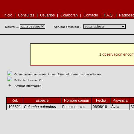
Inicio
|
Consultas
|
Usuarios
|
Colaboran
|
Contacto
|
F.A.Q.
|
Radioseg
Mostrar ...
Agrupar datos por ...
1 observacion encont
Observación con anotaciones. Situar el puntero sobre el icono.
Editar la observación.
+
Ampliar información.
Ref.
Especie
Nombre común
Fecha
Provincia
105821
Columba palumbus
Paloma torcaz
06/08/18
Ávila
3