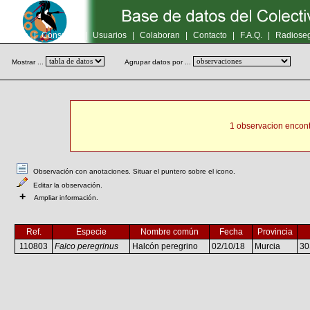
Inicio
|
Consultas
|
Usuarios
|
Colaboran
|
Contacto
|
F.A.Q.
|
Radioseg
Mostrar ...
Agrupar datos por ...
1 observacion encont
Observación con anotaciones. Situar el puntero sobre el icono.
Editar la observación.
+
Ampliar información.
Ref.
Especie
Nombre común
Fecha
Provincia
110803
Falco peregrinus
Halcón peregrino
02/10/18
Murcia
3